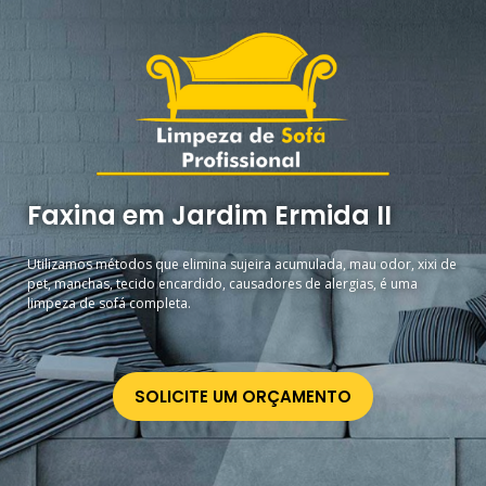
Faxina em Jardim Ermida II
Utilizamos métodos que elimina sujeira acumulada, mau odor, xixi de
pet, manchas, tecido encardido, causadores de alergias, é uma
limpeza de sofá completa.
SOLICITE UM ORÇAMENTO