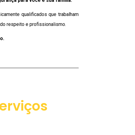
gurança para você e sua
família
.
icamente qualificados que trabalham
o respeito e profissionalismo.
o.
erviços