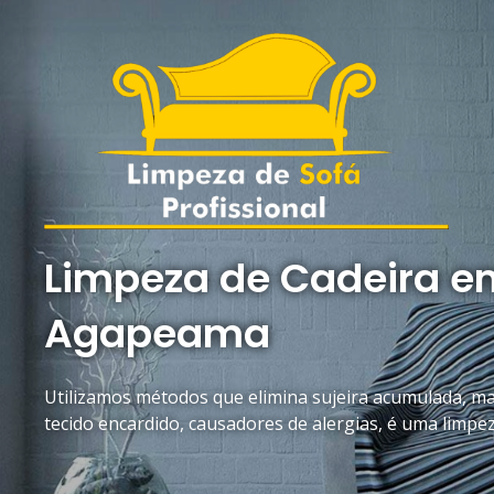
Limpeza de Cadeira em
Agapeama
Utilizamos métodos que elimina sujeira acumulada, mau
tecido encardido, causadores de alergias, é uma limpe