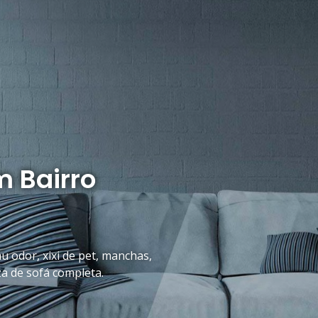
 Bairro
 odor, xixi de pet, manchas,
za de sofá completa.